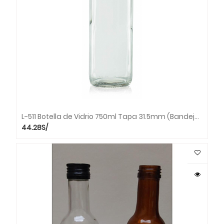
L-511 Botella de Vidrio 750ml Tapa 31.5mm (Bandeja x 30 unds.)
44.28
S/