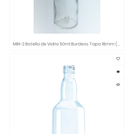
MIN-2 Botella de Vidrio 50ml Burdeos Tapa 18mm (Bandeja x 140 unds.)