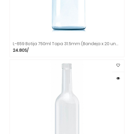
L-659 Botija 750ml Tapa 31.5mm (Bandeja x 20 unds. / tapas por separado)
24.80
S/