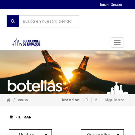
Iniciar Sesión
Toggle
navigat
Anterior
1
2
Siguiente
/
VINOS
FILTRAR
Mostrar
Ordenar Por