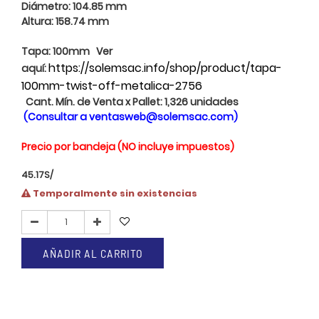
Diámetro: 104.85 mm
Altura: 158.74 mm
Tapa: 100mm Ver
https://solemsac.info/shop/product/tapa-
aquí:
100mm-twist-off-metalica-2756
Cant. Mín. de Venta x Pallet: 1,326 unidades
(Consultar a
ventasweb@solemsac.com
)
Precio por bandeja (NO incluye impuestos)
45.17
S/
Temporalmente sin existencias
AÑADIR AL CARRITO