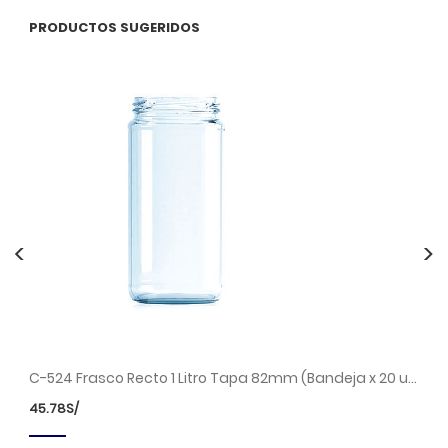
PRODUCTOS SUGERIDOS
<
>
C-237 Frasco de Vidrio 1018ml Food Tapa 100mm (Bandeja x 16 unds.)
C-524 Frasco Recto 1 Litro Tapa 82mm (Bandeja x 20 unds.)
45.78
S/