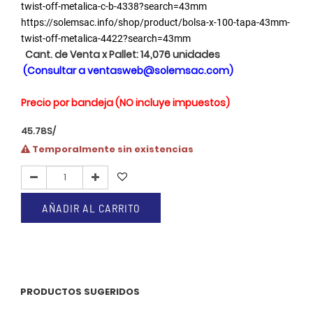
twist-off-metalica-c-b-4338?search=43mm
https://solemsac.info/shop/product/bolsa-x-100-tapa-43mm-
twist-off-metalica-4422?search=43mm
Cant. de Venta x Pallet: 14,076 unidades
(Consultar a
ventasweb@solemsac.com
)
Precio por bandeja (NO incluye impuestos)
45.78
S/
Temporalmente sin existencias
AÑADIR AL CARRITO
PRODUCTOS SUGERIDOS