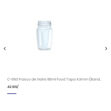
<
>
C-554 Frasco Anchoas 107ml Tapa 48mm (Bandeja x 70 unds.)
C-560 Frasco de Vidrio 85ml Food Tapa 43mm (Bandeja x 80 unds.)
42.10
S/