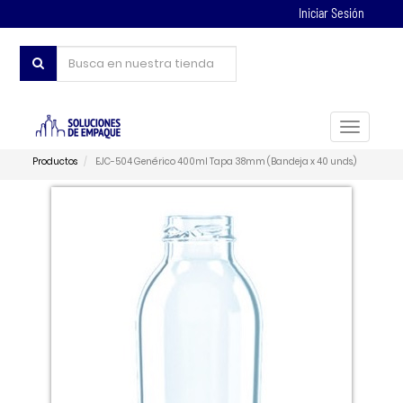
Iniciar Sesión
Toggle
navigat
Productos
EJC-504 Genérico 400ml Tapa 38mm (Bandeja x 40 unds.)