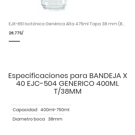
EJX-306 Botella de Vidrio 475ml Tapa 38mm (Bandeja x 33 unds.)
EJX-651 Isotónica Genérica Alta 475ml Tapa 38 mm (Bandeja x 36 unds.)
26.77
S/
Especificaciones para BANDEJA X
40 EJC-504 GENERICO 400ML
T/38MM
Capacidad
400ml-750ml
Diametro boca
38mm