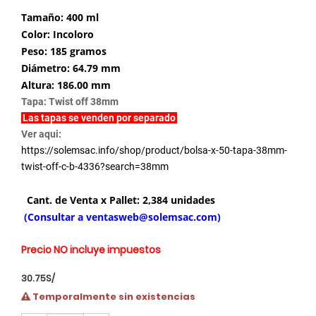
Tamaño: 400 ml
Color: Incoloro
Peso: 185 gramos
Diámetro: 64.79 mm
Altura: 186.00 mm
Tapa: Twist off 38mm
Las tapas se venden por separado
Ver aqui:
https://solemsac.info/shop/product/bolsa-x-50-tapa-38mm-
twist-off-c-b-4336?search=38mm
Cant. de Venta x Pallet: 2,384 unidades
(Consultar a
ventasweb@solemsac.com
)
Precio NO incluye impuestos
30.75
S/
Temporalmente sin existencias