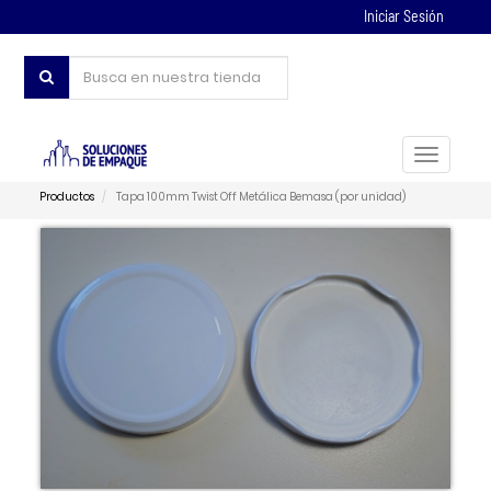
Iniciar Sesión
Toggle
navigat
Productos
Tapa 100mm Twist Off Metálica Bemasa (por unidad)