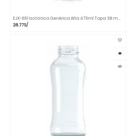
EJX-651 Isotónica Genérica Alta 475ml Tapa 38 mm (Bandeja x 36 unds.)
26.77
S/